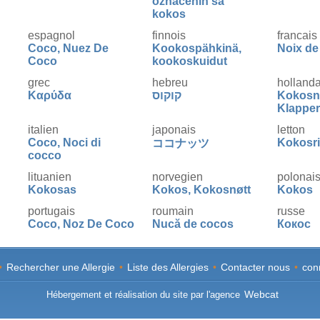
označenih sa
kokos
espagnol
finnois
francais
Coco, Nuez De
Kookospähkinä,
Noix de
Coco
kookoskuidut
grec
hebreu
hollanda
Καρύδα
קוקוס
Kokosn
Klapper
italien
japonais
letton
Coco, Noci di
Kokosri
ココナッツ
cocco
lituanien
norvegien
polonai
Kokosas
Kokos, Kokosnøtt
Kokos
portugais
roumain
russe
Coco, Noz De Coco
Nucă de cocos
Кокос
slovaque
slovene
suedois
Kokos, Kokosový
Kokos
Kokos,
•
Rechercher une Allergie
•
Liste des Allergies
•
Contacter nous
•
con
Orech
Kokosnö
Kokosfi
Webcat
Hébergement et réalisation du site par l'agence
tcheque
ukrainien
Kokos, Kokosový
Кокос