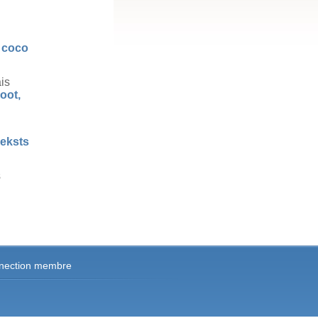
 coco
is
oot,
eksts
s
nection membre
tter,
brer