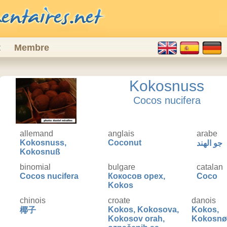
t
Membre
Kokosnuss
Cocos nucifera
allemand
anglais
arabe
Kokosnuss,
Coconut
جو الهند
Kokosnuß
binomial
bulgare
catalan
Cocos nucifera
Кокосов орех,
Coco
Kokos
chinois
croate
danois
Kokos, Kokosova,
Kokos,
椰子
Kokosov orah,
Kokosnø