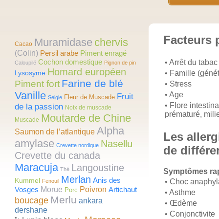
Facteurs 
Muramidase
chervis
Cacao
(Colin)
Persil arabe
Piment enragé
Cochon domestique
• Arrêt du tabac
Caloupilé
Pignon de pin
Homard européen
• Famille (géné
Lysosyme
Farine de blé
Piment fort
• Stress
Vanille
• Age
Fruit
Fleur de Muscade
Seigle
• Flore intestin
de la passion
Noix de muscade
prématuré, milie
Moutarde de Chine
Muscade
Alpha
Saumon de l’atlantique
Les aller
amylase
Nasellu
Crevette nordique
de différ
Crevette du canada
Maracuja
Langoustine
Thé
Symptômes ra
Merlan
Anis des
Kummel
• Choc anaphyl
Fenouil
Vosges
Morue
Poivron
Artichaut
Porc
• Asthme
Merlu
boucage
ankara
• Œdème
dershane
• Conjonctivite