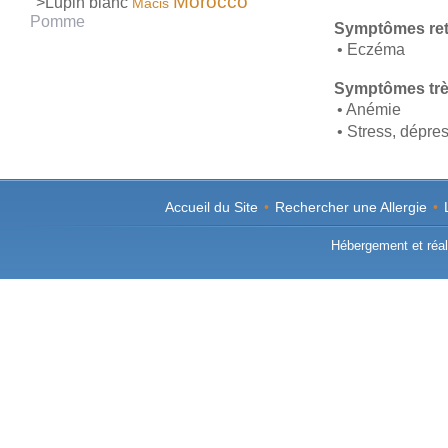
Morocco
">Lupin blanc
Macis
Pomme
Symptômes re
• Eczéma
Symptômes trè
• Anémie
• Stress, dépre
Accueil du Site
•
Rechercher une Allergie
•
Hébergement et réali