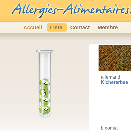
Accueil
Liste
Contact
Membre
allemand
Kichererbse
binomial