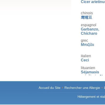
Cicer arietin
chinois
鹰嘴豆
espagnol
Garbanzo,
Chícharo
grec
Μπιζέλι
italien
Ceci
lituanien
Sėjamasis
avinžirnis, N
portugais
GrÃ£o-de-bic
Accueil du Site
•
Rechercher une Allergie
•
GravanÃ§o,
ErvanÃ§o, Erv
Hébergement et réali
de-galinha, Er
de-bengala