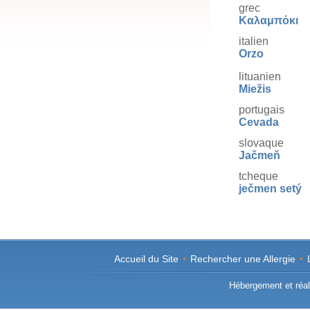
grec
Καλαμπόκι
italien
Orzo
lituanien
Miežis
portugais
Cevada
slovaque
Jačmeň
tcheque
ječmen setý
Accueil du Site
•
Rechercher une Allergie
•
Hébergement et réali