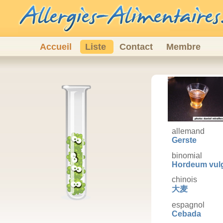
Accueil
Liste
Contact
Membre
allemand
Gerste
binomial
Hordeum vul
chinois
大麦
espagnol
Cebada