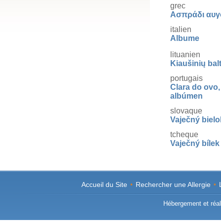
grec
Ασπράδι αυγ
italien
Albume
lituanien
Kiaušinių ba
portugais
Clara do ovo,
albúmen
slovaque
Vaječný bielo
tcheque
Vaječný bílek
Accueil du Site
•
Rechercher une Allergie
•
Hébergement et réali