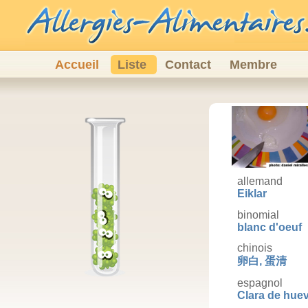
Accueil
Liste
Contact
Membre
allemand
Eiklar
binomial
blanc d'oeuf
chinois
卵白, 蛋清
espagnol
Clara de hue