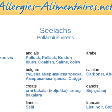
Seelachs
Pollachius virens
anglais
arabe
koolvis
Pollock, Pollack, Boston
blues, Coalfish, Saithe, coley
bulgare
catalan
сушена американска треска,
Carboner, Ab
Американска треска, Сайда
croate
danois
crni bakalar (koljuška), crnog
Sej, gråsej
bakalara
finnois
francais
Seiti
Lieu noir, Gob