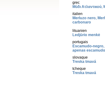
grec
Μύδι Ατλαντικού, 
italien
Merluzo nero, Mer
carbonaro
lituanien
Ledjūrio menkė
portugais
Escamudo-negro,
apenas escamud
slovaque
Treska tmavá
tcheque
Treska tmavá