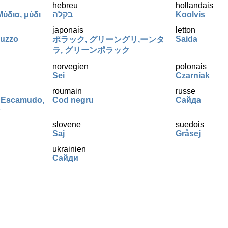
hebreu
hollandais
Μύδια, μύδι
בקלה
Koolvis
japonais
letton
luzzo
Saida
ポラック, グリーングリ,ーンタ
ラ, グリーンポラック
norvegien
polonais
Sei
Czarniak
roumain
russe
 Escamudo,
Cod negru
Сайда
o
slovene
suedois
Saj
Gråsej
ukrainien
Сайди