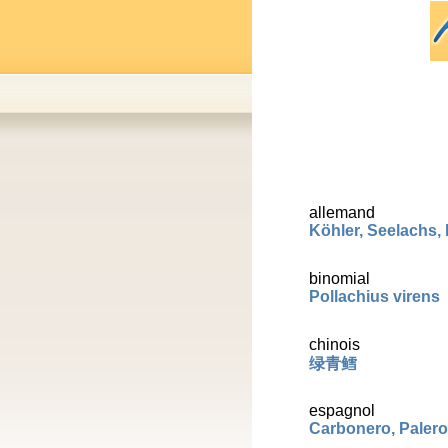
allemand
Köhler, Seelachs, 
binomial
Pollachius virens
chinois
绿青鳕
espagnol
Carbonero, Palero