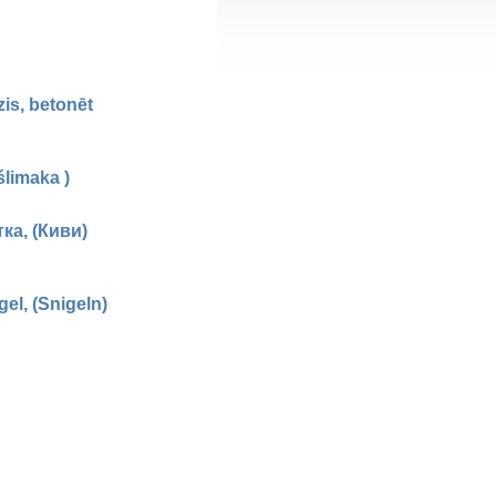
zis, betonēt
ślimaka )
ка, (Киви)
el, (Snigeln)