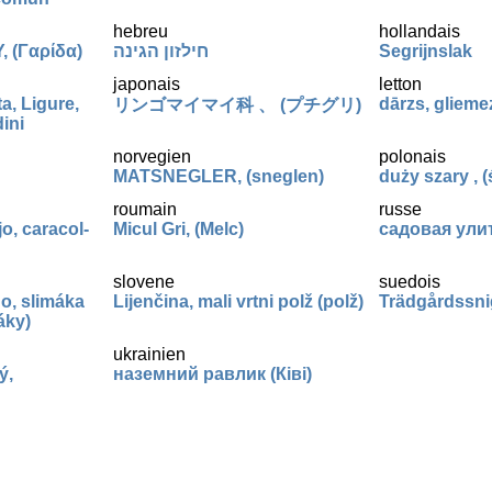
hebreu
hollandais
 (Γαρίδα)
חילזון הגינה
Segrijnslak
japonais
letton
a, Ligure,
dārzs, glieme
リンゴマイマイ科 、 (プチグリ)
dini
norvegien
polonais
MATSNEGLER, (sneglen)
duży szary , (
roumain
russe
o, caracol-
Micul Gri, (Melc)
садовая улит
slovene
suedois
o, slimáka
Lijenčina, mali vrtni polž (polž)
Trädgårdssnig
áky)
ukrainien
ý,
наземний равлик (Ківі)