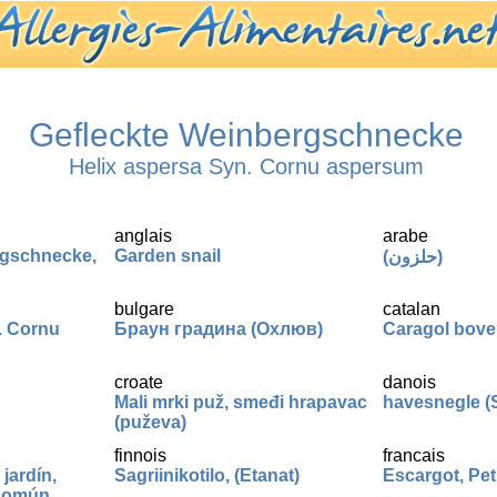
Gefleckte Weinbergschnecke
Helix aspersa Syn. Cornu aspersum
anglais
arabe
rgschnecke,
Garden snail
(حلزون)
bulgare
catalan
. Cornu
Браун градина (Охлюв)
Caragol bove
croate
danois
Mali mrki puž, smeđi hrapavac
havesnegle (
(puževa)
finnois
francais
jardín,
Sagriinikotilo, (Etanat)
Escargot, Pet
 común