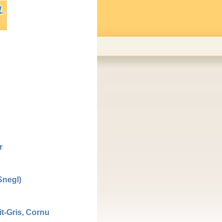
r
Snegl)
it-Gris, Cornu