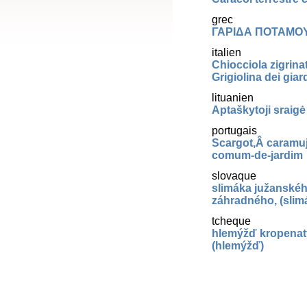
grec
ΓΑΡΙΔΑ ΠΟΤΑΜΟΥ,
italien
Chiocciola zigrinat
Grigiolina dei giar
lituanien
Aptaškytoji sraigė
portugais
Scargot,Â caramuj
comum-de-jardim
slovaque
slimáka južanskéh
záhradného, (slim
tcheque
hlemýžď kropenat
(hlemýžď)