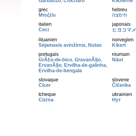
Garbanzo, Chícharo
Kikherne
grec
hebreu
Μπιζέλι
חימצה
italien
japonais
Ceci
ヒヨコマ
lituanien
norvegien
Sėjamasis avinžirnis, Nutas
Kikert
portugais
roumain
GrÃ£o-de-bico, GravanÃ§o,
Năut
ErvanÃ§o, Ervilha-de-galinha,
Ervilha-de-bengala
slovaque
slovene
Cícer
Čičerika
tcheque
ukrainien
Cizrna
Нут