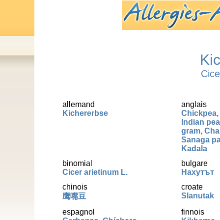
Ki
Cice
allemand
anglais
Kichererbse
Chickpea,
Indian pea
gram, Cha
Sanaga pa
Kadala
binomial
bulgare
Cicer arietinum L.
Нахутът
chinois
croate
Slanutak
鹰嘴豆
espagnol
finnois