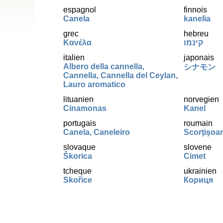
espagnol
finnois
Canela
kanelia
grec
hebreu
Κανέλα
קינמו
italien
japonais
Albero della cannella,
シナモン
Cannella, Cannella del Ceylan,
Lauro aromatico
lituanien
norvegien
Cinamonas
Kanel
portugais
roumain
Canela, Caneleiro
Scorţişoa
slovaque
slovene
Škorica
Cimet
tcheque
ukrainien
Skořice
Кориця