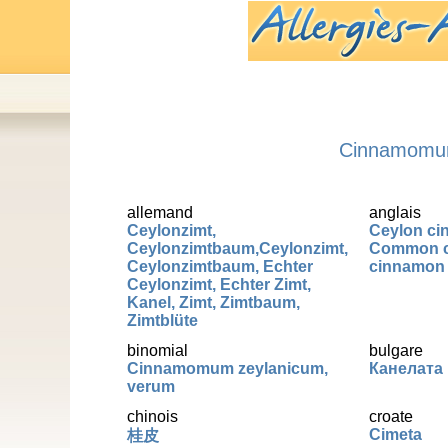
Cinnamomum
allemand
anglais
Ceylonzimt,
Ceylon ci
Ceylonzimtbaum,Ceylonzimt,
Common c
Ceylonzimtbaum, Echter
cinnamon
Ceylonzimt, Echter Zimt,
Kanel, Zimt, Zimtbaum,
Zimtblüte
binomial
bulgare
Cinnamomum zeylanicum,
Канелата
verum
chinois
croate
Cimeta
桂皮