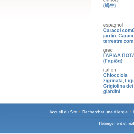
(蝸牛)
espagnol
Caracol com
jardín, Caraco
terrestre co
grec
ΓΑΡΙΔΑ ΠΟΤ
(Γαρίδα)
italien
Chiocciola
zigrinata, Lig
Grigiolina dei
giardini
lituanien
Aptaškytoji s
Accueil du Site
•
Rechercher une Allergie
•
portugais
Hébergement et réali
Scargot,Â car
caracol-comu