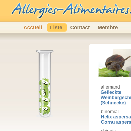
Accueil
Liste
Contact
Membre
allemand
Gefleckte
Weinbergsch
(Schnecke)
binomial
Helix aspersa
Cornu asper
chinois